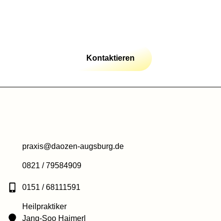
Kontaktieren
praxis@daozen-augsburg.de
0821 / 79584909
0151 / 68111591
Heilpraktiker
Jang-Soo Haimerl