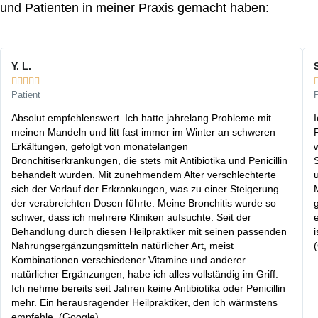
und Patienten in meiner Praxis gemacht haben:
Y. L.
S





Patient
P
Absolut empfehlenswert. Ich hatte jahrelang Probleme mit
meinen Mandeln und litt fast immer im Winter an schweren
F
Erkältungen, gefolgt von monatelangen
Bronchitiserkrankungen, die stets mit Antibiotika und Penicillin
S
behandelt wurden. Mit zunehmendem Alter verschlechterte
sich der Verlauf der Erkrankungen, was zu einer Steigerung
der verabreichten Dosen führte. Meine Bronchitis wurde so
schwer, dass ich mehrere Kliniken aufsuchte. Seit der
Behandlung durch diesen Heilpraktiker mit seinen passenden
Nahrungsergänzungsmitteln natürlicher Art, meist
Kombinationen verschiedener Vitamine und anderer
natürlicher Ergänzungen, habe ich alles vollständig im Griff.
Ich nehme bereits seit Jahren keine Antibiotika oder Penicillin
mehr. Ein herausragender Heilpraktiker, den ich wärmstens
empfehle. (Google)