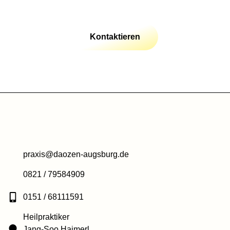
Kontaktieren
praxis@daozen-augsburg.de
0821 / 79584909
0151 / 68111591
Heilpraktiker
Jang-Soo Haimerl