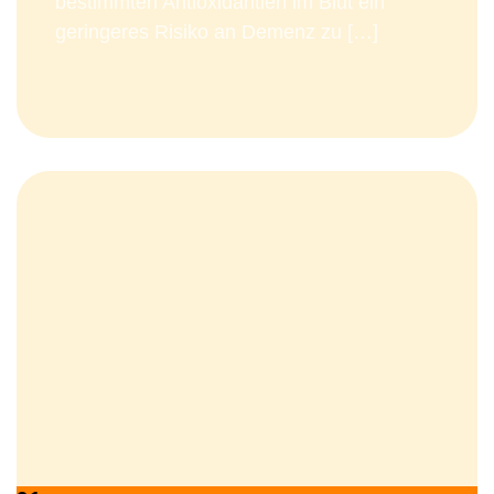
bestimmten Antioxidantien im Blut ein
geringeres Risiko an Demenz zu […]
Read More