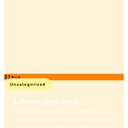
21
Aug.
Uncategorized
L-Theanin gegen Stress
Anti-Stress-Aminosäure L-Theanin ist eine
Aminosäure, die in Teeblättern und einigen
Pilzen vorkommt. Naturheilkundliche Ärzte