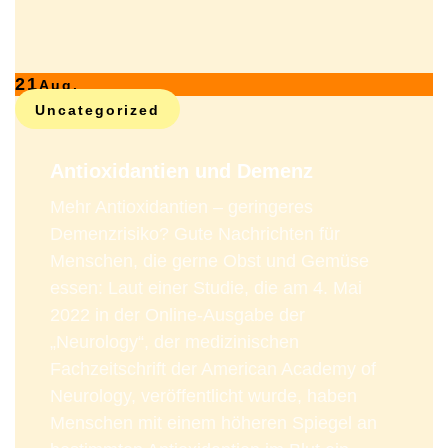
21
Aug.
Uncategorized
Antioxidantien und Demenz
Mehr Antioxidantien – geringeres
Demenzrisiko? Gute Nachrichten für
Menschen, die gerne Obst und Gemüse
essen: Laut einer Studie, die am 4. Mai
2022 in der Online-Ausgabe der
„Neurology“, der medizinischen
Fachzeitschrift der American Academy of
Neurology, veröffentlicht wurde, haben
Menschen mit einem höheren Spiegel an