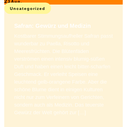
21
Aug.
Uncategorized
Safran: Gewürz und Medizin
Kostbarer Stimmungsaufheller Safran passt
wunderbar zu Paella, Risotto und
Meeresfrüchten. Die Blütenfäden
verströmen einen intensiv blumig-süßen
Duft und haben einen leicht bitter-scharfen
Geschmack. Er verleiht Speisen eine
leuchtend gelb-orangene Farbe. Aber die
schöne Blume dient in einigen Kulturen
nicht nur zum Verfeinern von Gerichten,
sondern auch als Medizin. Das teuerste
Gewürz der Welt gehört zur […]
Read More