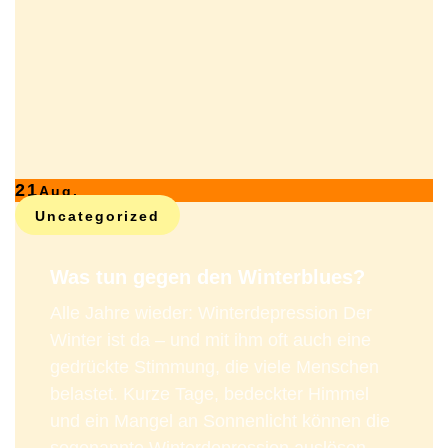
21
Aug.
Uncategorized
Was tun gegen den Winterblues?
Alle Jahre wieder: Winterdepression Der
Winter ist da – und mit ihm oft auch eine
gedrückte Stimmung, die viele Menschen
belastet. Kurze Tage, bedeckter Himmel
und ein Mangel an Sonnenlicht können die